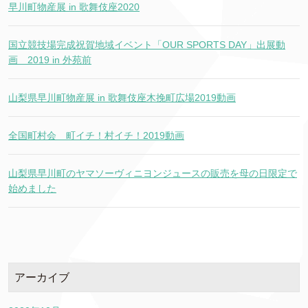
早川町物産展 in 歌舞伎座2020
国立競技場完成祝賀地域イベント「OUR SPORTS DAY」出展動
画 2019 in 外苑前
山梨県早川町物産展 in 歌舞伎座木挽町広場2019動画
全国町村会 町イチ！村イチ！2019動画
山梨県早川町のヤマソーヴィニヨンジュースの販売を母の日限定で
始めました
アーカイブ