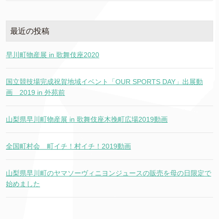
最近の投稿
早川町物産展 in 歌舞伎座2020
国立競技場完成祝賀地域イベント「OUR SPORTS DAY」出展動
画 2019 in 外苑前
山梨県早川町物産展 in 歌舞伎座木挽町広場2019動画
全国町村会 町イチ！村イチ！2019動画
山梨県早川町のヤマソーヴィニヨンジュースの販売を母の日限定で
始めました