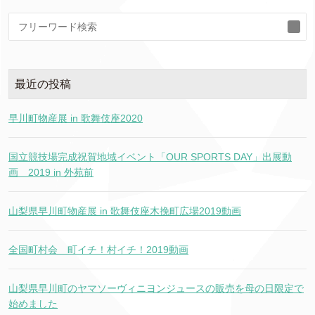
検
索
最近の投稿
早川町物産展 in 歌舞伎座2020
国立競技場完成祝賀地域イベント「OUR SPORTS DAY」出展動
画 2019 in 外苑前
山梨県早川町物産展 in 歌舞伎座木挽町広場2019動画
全国町村会 町イチ！村イチ！2019動画
山梨県早川町のヤマソーヴィニヨンジュースの販売を母の日限定で
始めました