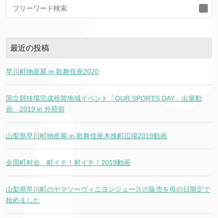
検
索
最近の投稿
早川町物産展 in 歌舞伎座2020
国立競技場完成祝賀地域イベント「OUR SPORTS DAY」出展動
画 2019 in 外苑前
山梨県早川町物産展 in 歌舞伎座木挽町広場2019動画
全国町村会 町イチ！村イチ！2019動画
山梨県早川町のヤマソーヴィニヨンジュースの販売を母の日限定で
始めました