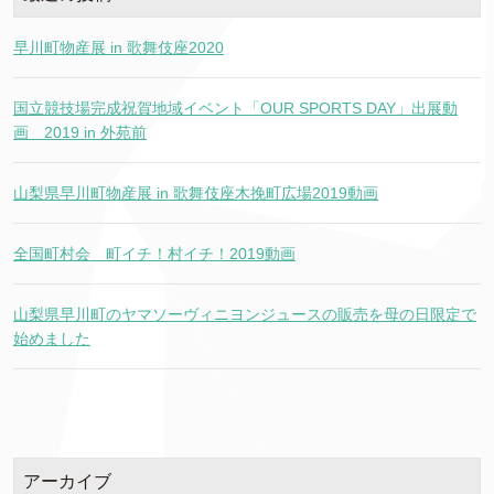
早川町物産展 in 歌舞伎座2020
国立競技場完成祝賀地域イベント「OUR SPORTS DAY」出展動
画 2019 in 外苑前
山梨県早川町物産展 in 歌舞伎座木挽町広場2019動画
全国町村会 町イチ！村イチ！2019動画
山梨県早川町のヤマソーヴィニヨンジュースの販売を母の日限定で
始めました
アーカイブ